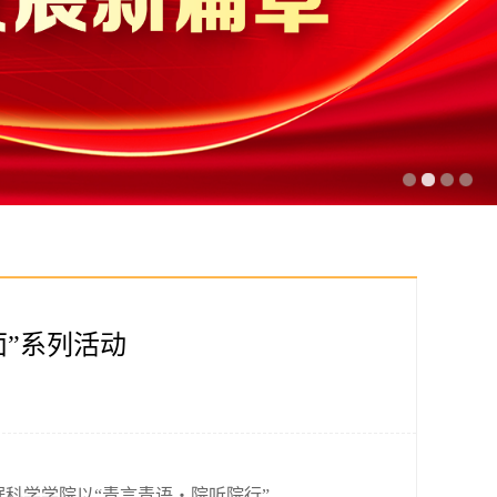
面”系列活动
科学学院以“青言青语・院听院行”