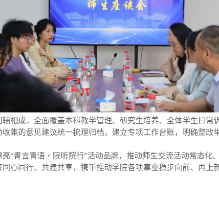
相辅相成，全面覆盖本科教学管理、研究生培养、全体学生日常
动收集的意见建议统一梳理归档，建立专项工作台账，明确整改
擦亮“青言青语・院听院行”活动品牌，推动师生交流活动常态化
将同心同行、共建共享，携手推动学院各项事业稳步向前、再上