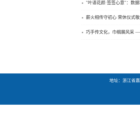
"叶语花颜·签签心意"：数
薪火相传守初心 荣休仪式
巧手传文化，巾帼展风采 —
地址：浙江省嘉兴市