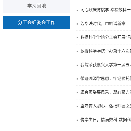
学习园地
同心欢庆育桃李 幸福数科
分工会妇委会工作
芳华映时代，巾帼谱新章 —
数据科学学院分工会开展“马
数据科学学院举办第十六次
我院荣获嘉兴大学第一届五
循迹溯源学思想，牢记嘱托
飒爽英姿展风采，凝心聚力
坚守育人初心，弘扬师德之
悦享生日，情满数科-数据