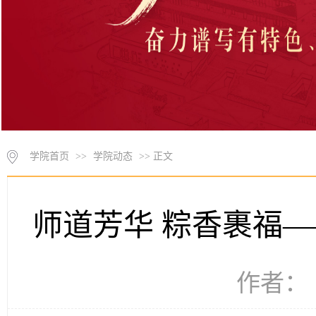
学院首页
>>
学院动态
>> 正文
师道芳华 粽香裹福
作者： 