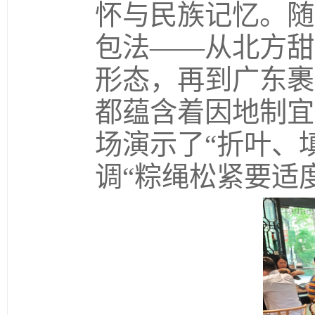
怀与民族记忆。随
包法——从北方甜
形态，再到广东裹
都蕴含着因地制宜
场演示了“折叶、
调“粽绳松紧要适