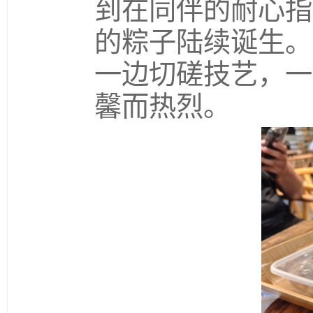
到在同伴的耐心指
的粽子陆续诞生。
一边切磋技艺，一
馨而热烈。