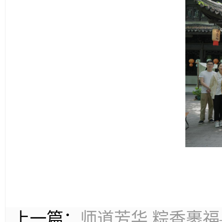
上一篇：
师道芳华 粽香裹