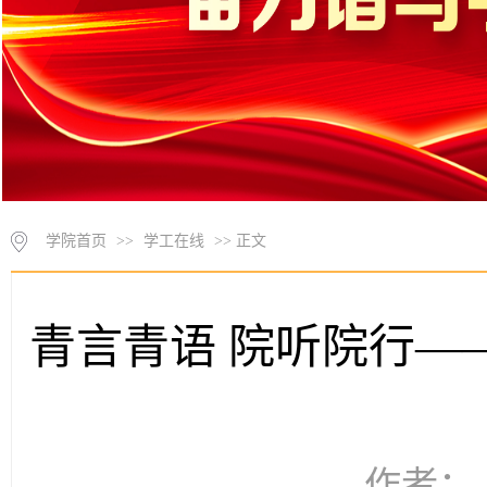
学院首页
>>
学工在线
>> 正文
青言青语 院听院行—
作者： 