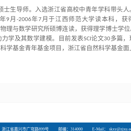
硕士生导师。入选浙江省高校中青年学科带头人
年
月
年
月于江西师范大学读本科，获
9
-2006
7
汉物理与数学研究所硕博连读，获得理学博士学位
动力学及其数学建模。目前发表
论文
多篇，
SCI
30
然科学基金青年基金项目，浙江省自然科学基金面
浙江省嘉兴市广穹路899号 邮编：314000 E-Mail： skxy@zjxu.ed