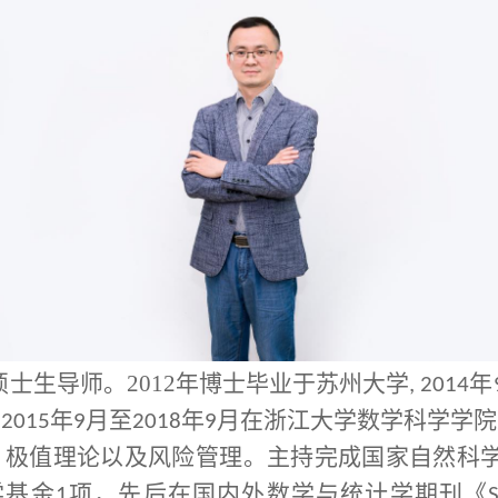
硕士生导师。
2012
年博士毕业于苏州大学
年
, 2014
；
年
月至
年
月在浙江大学数学科学学院
2015
9
2018
9
、极值理论以及风险管理。主持完成国家自然科
学基金
项，先后在国内外数学与统计学期刊《
1