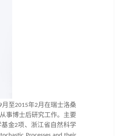
月至
年
月在瑞士洛桑
9
2015
2
从事博士后研究工作。主要
学基金
项、浙江省自然科学
2
Stochastic Processes and their