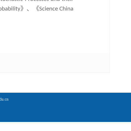
》、《
obability
Science China
。
u.cn